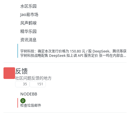
水区乐园
Jao易市场
风声鹤唳
精华乐园
资讯消息
宇树科技：确定本次发行价格为 150.80 元 / 股 DeepSeek、腾讯等获
宇树科技战略配售 DeepSeek 拟上调 API 服务定价 张一鸣在内部会
议上反对通过蒸馏手段来提升字节 AI 模型能力 英伟达急寻中国 AI 基
站供应商，明后年启动端侧算力组网 字节讨论训练超 5 万亿参数模型
OpenAI 要求法官驳回苹果指控其窃取商业秘密的诉讼 阿里云：视频
反馈
生成模型 Wan3.0 开启公测 中国 AI 原生 App 用户量 Top 10：豆包
3.82 亿月活断层第一 广州住房商贷利率最低可至 2.7%
社区问题反馈的地方
35
151
NODEBB
D
检查垃圾邮件