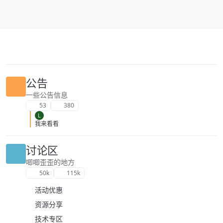
跳转至内容
公告
一些公告信息
53
380
L
我来看看
讨论区
唧唧歪歪的地方
50k
115k
活动优惠
资源分享
技术专区