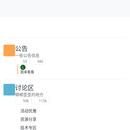
跳转至内容
公告
一些公告信息
53
380
L
我来看看
讨论区
唧唧歪歪的地方
50k
115k
活动优惠
资源分享
技术专区