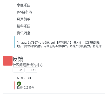
水区乐园
Jao易市场
风声鹤唳
精华乐园
资讯消息
[image: 6a73674d1e9f9.jpg] 【内容简介】 眷人们，欢迎来到福
地。 拿好你的线香，向眼前的神像叩拜，拜神所获的能力，将是你们
在这里生存的唯一依仗。 平安旅社诡影闪现，恐怖城镇无限追凶，柳
家大院八坟藏妖，罗王岛上十鬼隐踪，无光洞穴鬼婴啼哭，凄惶诡校
悲剧轮回…… 【作者简介】 作者：幻梦猎人，起点中文网作者，代表
反馈
作品：《灾厄收容所》《诡异分解指南》《天灾疯人院》《基因收容
所》等 【下载地址】 百度：
社区问题反馈的地方
https://pan.baidu.com/s/1CTpsB1_Ju5NwzAhO0MvwZQ?pwd=9a1v
35
151
夸克：https://pan.quark.cn/s/ffe07719ebb3?pwd=aUYh 移动：
https://yun.139.com/shareweb/#/w/i/2wFGV2icCY0yr
NODEBB
D
检查垃圾邮件