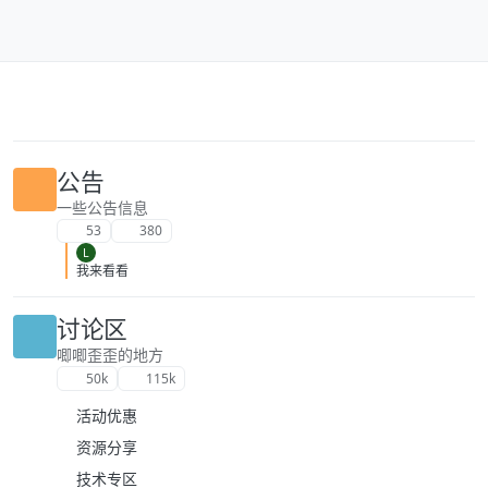
跳转至内容
公告
一些公告信息
53
380
L
我来看看
讨论区
唧唧歪歪的地方
50k
115k
活动优惠
资源分享
技术专区