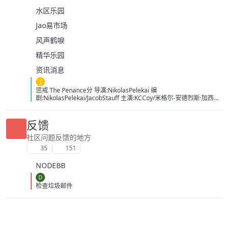
水区乐园
Jao易市场
风声鹤唳
精华乐园
资讯消息
J
惩戒 The Penance分 导演:NikolasPelekai 编
剧:NikolasPelekai/JacobStauff 主演:KCCoy/米格尔-安德烈斯·加西亚/
切尔西·戈德史密斯/特拉维斯·戈麦斯/鲍比·赫尔南德
兹/WesleyJespersen/DonaldMorgan/尼克·普雷/朱莉安娜·拉莫斯-奥
尔蒂
反馈
斯/FlacoReyes/StephanoRodriguez/StevenRodriguez/JohnathonTill
man/EmmaAnneWedemeyer/KyleZingler 类型:动作 制片国家/地区:
社区问题反馈的地方
美国 语言:英语 上映日期:2025-09-22(FantasticFest)/2026-06-23(美
35
151
国) 片长:117分钟 豆瓣ID：38581974 IMDb：tt37916864 影视简介
特拉夫与斯特凡诺是一对并肩作战多年的雇佣兵兄弟，当妹妹被
NODEBB
恶势力掳走后，二人立刻策划执行了一场武装营救行动。任务意外彻
底失控，妹妹惨遭杀害，兄弟二人也伤痕累累。带着彻骨的恨意与创
D
伤，二人踏上了以血还血的复仇之路，誓要将所有凶手全部铲除。随
检查垃圾邮件
着警方的追查步步紧逼，留给他们的时间越来越少，在复仇的终点，
特拉夫必须在自己的灵魂底线和完成复仇之间做出抉择。 影视热评 动
作爽片值得一看 下载地址：https://pan.quark.cn/s/a7044878ad8c