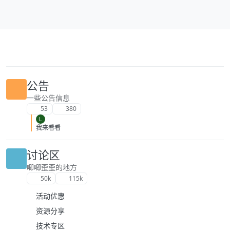
跳转至内容
公告
一些公告信息
53
380
L
我来看看
讨论区
唧唧歪歪的地方
50k
115k
活动优惠
资源分享
技术专区