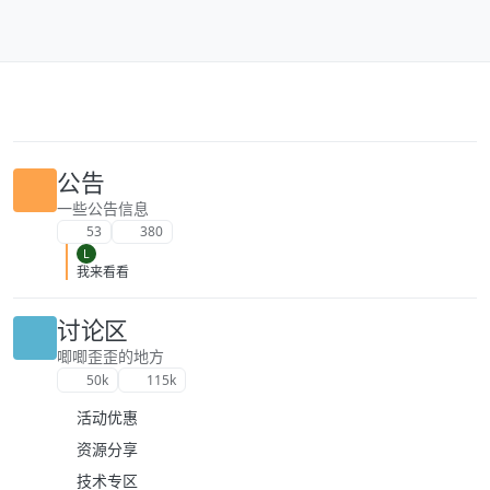
跳转至内容
公告
一些公告信息
53
380
L
我来看看
讨论区
唧唧歪歪的地方
50k
115k
活动优惠
资源分享
技术专区