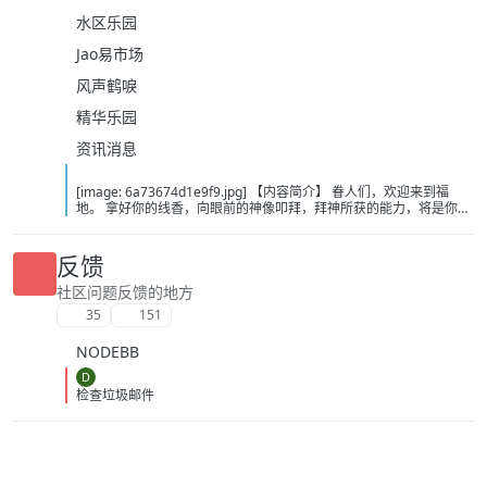
水区乐园
Jao易市场
风声鹤唳
精华乐园
资讯消息
[image: 6a73674d1e9f9.jpg] 【内容简介】 眷人们，欢迎来到福
地。 拿好你的线香，向眼前的神像叩拜，拜神所获的能力，将是你们
在这里生存的唯一依仗。 平安旅社诡影闪现，恐怖城镇无限追凶，柳
家大院八坟藏妖，罗王岛上十鬼隐踪，无光洞穴鬼婴啼哭，凄惶诡校
悲剧轮回…… 【作者简介】 作者：幻梦猎人，起点中文网作者，代表
反馈
作品：《灾厄收容所》《诡异分解指南》《天灾疯人院》《基因收容
所》等 【下载地址】 百度：
社区问题反馈的地方
https://pan.baidu.com/s/1CTpsB1_Ju5NwzAhO0MvwZQ?pwd=9a1v
35
151
夸克：https://pan.quark.cn/s/ffe07719ebb3?pwd=aUYh 移动：
https://yun.139.com/shareweb/#/w/i/2wFGV2icCY0yr
NODEBB
D
检查垃圾邮件