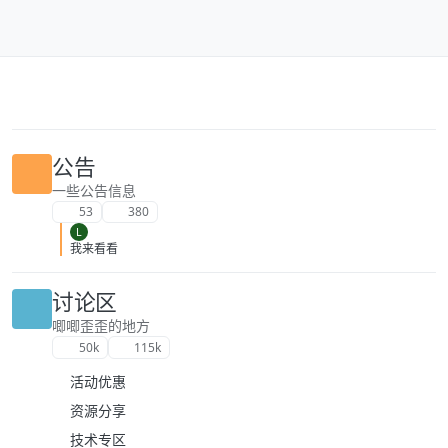
跳转至内容
公告
一些公告信息
53
380
L
我来看看
讨论区
唧唧歪歪的地方
50k
115k
活动优惠
资源分享
技术专区