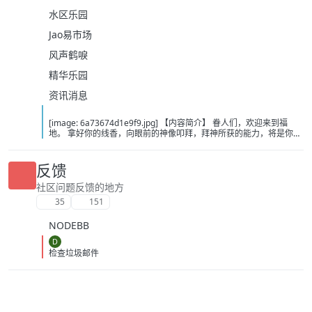
水区乐园
Jao易市场
风声鹤唳
精华乐园
资讯消息
[image: 6a73674d1e9f9.jpg] 【内容简介】 眷人们，欢迎来到福
地。 拿好你的线香，向眼前的神像叩拜，拜神所获的能力，将是你们
在这里生存的唯一依仗。 平安旅社诡影闪现，恐怖城镇无限追凶，柳
家大院八坟藏妖，罗王岛上十鬼隐踪，无光洞穴鬼婴啼哭，凄惶诡校
悲剧轮回…… 【作者简介】 作者：幻梦猎人，起点中文网作者，代表
反馈
作品：《灾厄收容所》《诡异分解指南》《天灾疯人院》《基因收容
所》等 【下载地址】 百度：
社区问题反馈的地方
https://pan.baidu.com/s/1CTpsB1_Ju5NwzAhO0MvwZQ?pwd=9a1v
35
151
夸克：https://pan.quark.cn/s/ffe07719ebb3?pwd=aUYh 移动：
https://yun.139.com/shareweb/#/w/i/2wFGV2icCY0yr
NODEBB
D
检查垃圾邮件