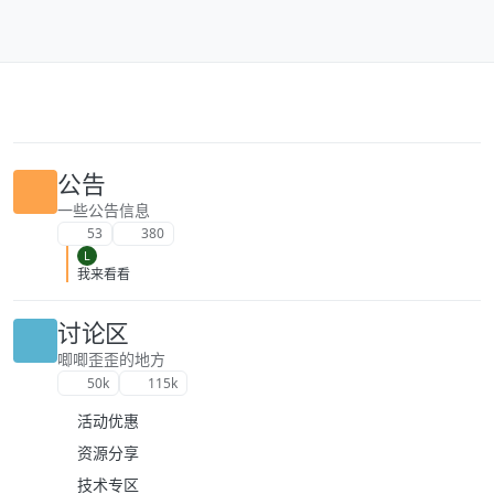
跳转至内容
公告
一些公告信息
53
380
L
我来看看
讨论区
唧唧歪歪的地方
50k
115k
活动优惠
资源分享
技术专区