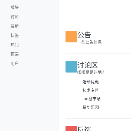
跳转至内容
版块
讨论
最新
标签
公告
热门
一些公告信息
顶端
用户
讨论区
唧唧歪歪的地方
活动优惠
技术专区
Jao易市场
精华乐园