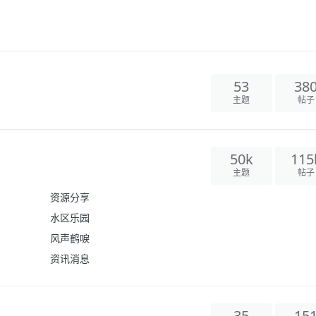
53
38
主题
帖子
50k
115
主题
帖子
资源分享
水区乐园
风声鹤唳
资讯消息