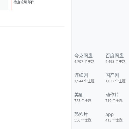
克/KristianSchmid/瓦维克·
D
1
杨/TimCampbell/马特·多兰/约瑟
检查垃圾邮件
夫·费因斯/马尔顿·索克斯/罗根·马
歇尔-格林/尼古拉斯·贝尔/肯尼·道
提/克里斯托弗·詹姆斯·贝克/康妮·
尼尔森/娜塔莉·杰克逊·门多萨/原
丽淇/奥文·安森/西蒙·梅登/雷兹·
科尔特斯/本博尔·罗科/纲岛乡太
郎/山口英胜/泉原丰/保罗·纳高
奇/DavidChamberlain/宇佐美慎
吾/塞萨尔·蒙塔
诺/RichardJoson/KennethMora
leda/卓丹·李/里昂·福德/马修·纽
夸克网盘
百度网盘
顿/JacksonRaine/道格拉斯·麦克
4,707
个主题
4,498
个主题
阿瑟/富兰克林·德拉诺·罗斯福/艾
德琳·冈野/HidekiTojo 类型:剧情/
动作/战争 制片国家/地区:美国/澳
连续剧
国产剧
大利亚 语言:菲律宾语/英语/塔加
路语/日语 上映日期:2005-10-20
1,544
个主题
1,032
个主题
片长:132分钟 又名:卡巴纳图大营
救 IMDb:tt0326905 豆瓣ID：
1436891 IMDb：tt0326905 影
美剧
动作片
视简介 太平洋战争初期，美
军将兵力投入欧洲战场，无力挽
723
个主题
719
个主题
回菲律宾战事，导致一万名美
军、六万名菲军在巴丹半岛被
恐怖片
app
俘。日军一直残酷对待这些战
俘，军部更于1944年一月决定屠
556
个主题
413
个主题
杀俘虏，这部电影，讲述的就是
发生在44年一月四天中的故事。