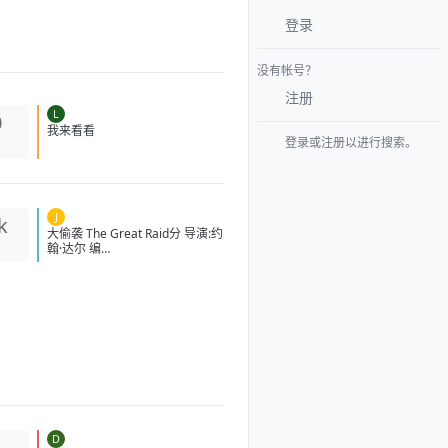
登录
没有帐号？
注册
L
0
登录或注册以进行搜索。
我来看看
J
k
大偷袭 The Great Raid分 导演:
约翰·达尔 编
剧:WilliamB.Breuer/HamptonSi
des/卡洛·伯纳德/道格·米洛 主演:
本杰明·布拉特/詹姆斯·弗兰科/罗
伯特·马莫内/马克斯·马蒂尼/詹姆
斯·卡佩内罗/马克·康苏斯/克雷格·
迈莱赫兰/弗雷迪·乔·法恩斯沃思/
莱尔德·曼辛托斯/杰里米·卡拉
汉/ScottMcLean/保罗·蒙塔尔班/
克莱恩·克劳福德/萨姆·沃辛
顿/RoystonInnes/卢克·佩格勒/代
尔·戴/杰罗姆·埃勒斯/布雷特·塔