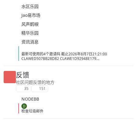
水区乐园
Jao易市场
风声鹤唳
精华乐园
资讯消息
最新可使用的4个邀请码 截止2026年8月7日21:21:00
CLAWED507BB28D82 CLAWE1D92948E179
CLAWC0DC2C1D3BB5 CLAW34AC98437BAC
反馈
社区问题反馈的地方
35
151
NODEBB
D
检查垃圾邮件