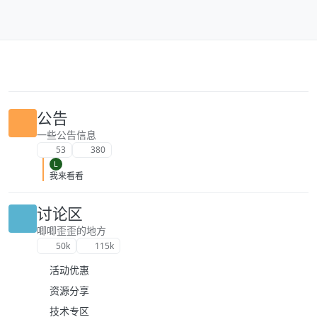
跳转至内容
公告
一些公告信息
53
380
L
我来看看
讨论区
唧唧歪歪的地方
50k
115k
活动优惠
资源分享
技术专区