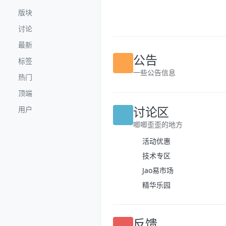
跳转至内容
版块
讨论
最新
标签
公告
热门
一些公告信息
顶端
用户
讨论区
唧唧歪歪的地方
活动优惠
技术专区
Jao易市场
精华乐园