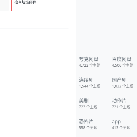
（Zaara）的弟弟失踪了。在警
D
方多日调查无果后，这位坚韧的
检查垃圾邮件
姐姐开始当面质问办案警官。随
着对系统信心的崩塌，她决定无
视一切规则，踏上独自寻找弟弟
的平行征途。这条执着的追寻之
路，最终将引向一个令人毛骨悚
然的真相。 影视热评 已收 下载
地址：
https://pan.quark.cn/s/35eaaa2
d8a3c
夸克网盘
百度网盘
4,722
个主题
4,506
个主题
连续剧
国产剧
1,544
个主题
1,032
个主题
美剧
动作片
723
个主题
721
个主题
恐怖片
app
558
个主题
413
个主题