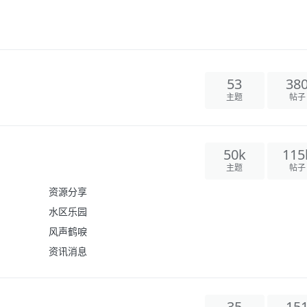
53
38
主题
帖子
50k
115
主题
帖子
资源分享
水区乐园
风声鹤唳
资讯消息