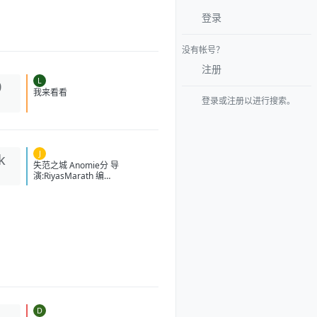
登录
没有帐号？
注册
L
0
登录或注册以进行搜索。
我来看看
J
k
失范之城 Anomie分 导
演:RiyasMarath 编
剧:RiyasMarath 主
演:ShebinBenson/DrishyaRagh
unath/Bhavana/Rahman/BinuP
appu/VishnuAgasthya/ArjunLal
/JinseBaskar 类型:动作/惊悚 制
片国家/地区:印度 上映日
期:2026-02-06(印度) 片长:135
分钟 又名:Anomie-
TheEquationofDeath/അനോമി
豆瓣ID：38246389 IMDb：
tt27541778 影视简介 扎拉