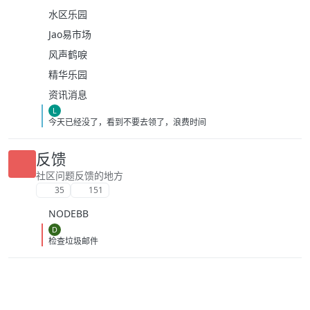
水区乐园
Jao易市场
风声鹤唳
精华乐园
资讯消息
L
今天已经没了，看到不要去领了，浪费时间
反馈
社区问题反馈的地方
35
151
NODEBB
D
检查垃圾邮件