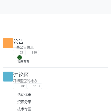
跳转至内容
公告
一些公告信息
53
380
L
我来看看
讨论区
唧唧歪歪的地方
50k
115k
活动优惠
资源分享
技术专区