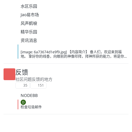
水区乐园
Jao易市场
风声鹤唳
精华乐园
资讯消息
[image: 6a73674d1e9f9.jpg] 【内容简介】 眷人们，欢迎来到福
地。 拿好你的线香，向眼前的神像叩拜，拜神所获的能力，将是你们
在这里生存的唯一依仗。 平安旅社诡影闪现，恐怖城镇无限追凶，柳
家大院八坟藏妖，罗王岛上十鬼隐踪，无光洞穴鬼婴啼哭，凄惶诡校
悲剧轮回…… 【作者简介】 作者：幻梦猎人，起点中文网作者，代表
反馈
作品：《灾厄收容所》《诡异分解指南》《天灾疯人院》《基因收容
所》等 【下载地址】 百度：
社区问题反馈的地方
https://pan.baidu.com/s/1CTpsB1_Ju5NwzAhO0MvwZQ?pwd=9a1v
35
151
夸克：https://pan.quark.cn/s/ffe07719ebb3?pwd=aUYh 移动：
https://yun.139.com/shareweb/#/w/i/2wFGV2icCY0yr
NODEBB
D
检查垃圾邮件