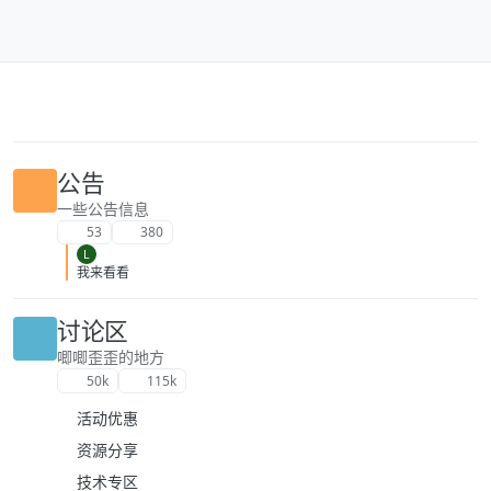
跳转至内容
公告
一些公告信息
53
380
L
我来看看
讨论区
唧唧歪歪的地方
50k
115k
活动优惠
资源分享
技术专区