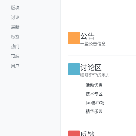
跳转至内容
版块
讨论
最新
标签
公告
热门
一些公告信息
顶端
用户
讨论区
唧唧歪歪的地方
活动优惠
技术专区
Jao易市场
精华乐园