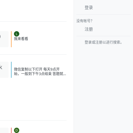
登录
没有帐号？
注册
L
0
登录或注册以进行搜索。
我来看看
k
微信复制以下打开 每天9点开
始，一般到下午3点结束 答题就
必得！ #小程序://华为乾
崑/SXJTcnblkMKZbib 打开答
题，选 B 得瑞幸、喜茶或者奈雪
的茶 -10 无门槛， 必得 速度冲
现在不卡了 不需要可以出闲鱼，
不用代拍，直接让买家兑换！
[image:
1786139243743_%E5%BE%AE
%E4%BF%A1%E5%9B%BE%
E7%89%87_20260807104021_
214_208.jpg] [image: