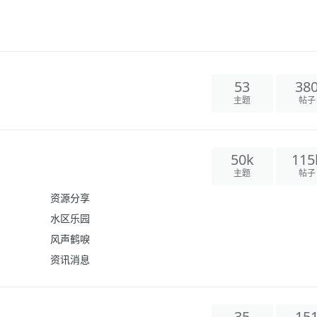
53
38
主题
帖子
50k
115
主题
帖子
资源分享
水区乐园
风声鹤唳
资讯消息