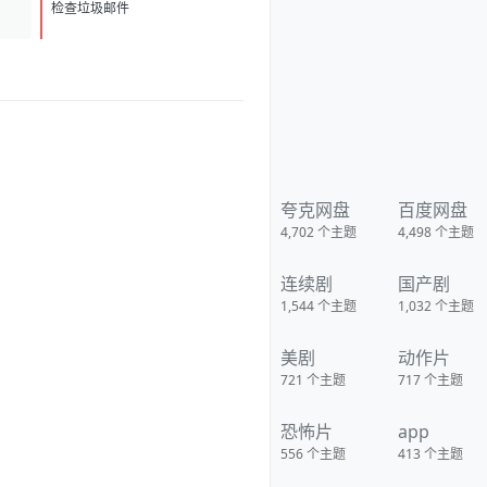
1786139251697_%E5%BE%AE
D
1
%E4%BF%A1%E5%9B%BE%
检查垃圾邮件
E7%89%87_20260807101326_1
3_1581.png] [image:
1786139249056_%E5%BE%AE
%E4%BF%A1%E5%9B%BE%
E7%89%87_20260807091606_
1933_4.jpg]
夸克网盘
百度网盘
4,702
个主题
4,498
个主题
连续剧
国产剧
1,544
个主题
1,032
个主题
美剧
动作片
721
个主题
717
个主题
恐怖片
app
556
个主题
413
个主题