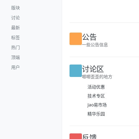
跳转至内容
版块
讨论
最新
标签
公告
热门
一些公告信息
顶端
用户
讨论区
唧唧歪歪的地方
活动优惠
技术专区
Jao易市场
精华乐园