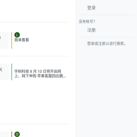
登录
没有帐号？
注册
L
0
登录或注册以进行搜索。
我来看看
k
宇树科技 8 月 10 日将开启网上、
网下申购 苹果客服回应删除接入
千问手册：没收到通知，中国大
陆还没推出相关功能 消息称
WorkBuddy 已成腾讯 AI 应用战
略优先级最高产品之一 苹果首款
折叠 iPhone 配色曝光：iPhone
Ultra 有望提供银色、深蓝色 苹
果测试长鑫科技存储芯片，用于
iPhone 和 MacBook 钟睒睒炮轰
电商平台是中间商：必须限制平
台权力 原字节机器人负责人孔涛
加盟小米 马斯克：即将发射的