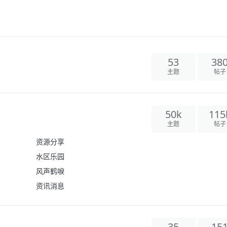
53
38
主题
帖子
50k
115
主题
帖子
资源分享
水区乐园
风声鹤唳
资讯消息