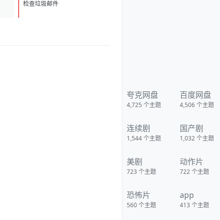
V3 卫星今年将达到 200 亿美元
D
1
的年度收入 于东来发文回应关闭
检查垃圾邮件
胖东来许昌生活广场店 传高端运
动生活方式品牌 ALO 将独家入驻
天猫
夸克网盘
百度网盘
4,725
个主题
4,506
个主题
连续剧
国产剧
1,544
个主题
1,032
个主题
美剧
动作片
723
个主题
722
个主题
恐怖片
app
560
个主题
413
个主题