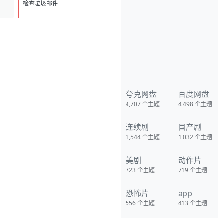
克/KristianSchmid/瓦维克·
D
1
杨/TimCampbell/马特·多兰/约瑟
检查垃圾邮件
夫·费因斯/马尔顿·索克斯/罗根·马
歇尔-格林/尼古拉斯·贝尔/肯尼·道
提/克里斯托弗·詹姆斯·贝克/康妮·
尼尔森/娜塔莉·杰克逊·门多萨/原
丽淇/奥文·安森/西蒙·梅登/雷兹·
科尔特斯/本博尔·罗科/纲岛乡太
郎/山口英胜/泉原丰/保罗·纳高
奇/DavidChamberlain/宇佐美慎
吾/塞萨尔·蒙塔
诺/RichardJoson/KennethMoral
eda/卓丹·李/里昂·福德/马修·纽
夸克网盘
百度网盘
顿/JacksonRaine/道格拉斯·麦克
4,707
个主题
4,498
个主题
阿瑟/富兰克林·德拉诺·罗斯福/艾
德琳·冈野/HidekiTojo 类型:剧情/
动作/战争 制片国家/地区:美国/澳
连续剧
国产剧
大利亚 语言:菲律宾语/英语/塔加
路语/日语 上映日期:2005-10-20
1,544
个主题
1,032
个主题
片长:132分钟 又名:卡巴纳图大营
救 IMDb:tt0326905 豆瓣ID：
1436891 IMDb：tt0326905 影
美剧
动作片
视简介 太平洋战争初期，美
军将兵力投入欧洲战场，无力挽
723
个主题
719
个主题
回菲律宾战事，导致一万名美
军、六万名菲军在巴丹半岛被
俘。日军一直残酷对待这些战
恐怖片
app
俘，军部更于1944年一月决定屠
556
个主题
413
个主题
杀俘虏，这部电影，讲述的就是
发生在44年一月四天中的故事。