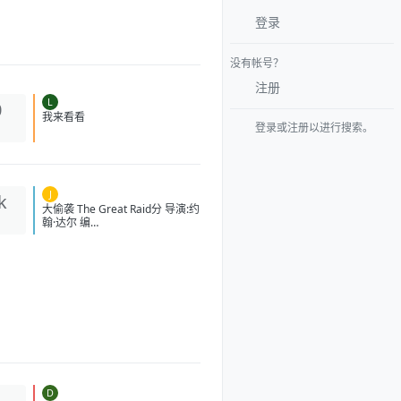
登录
没有帐号？
注册
L
0
登录或注册以进行搜索。
我来看看
J
k
大偷袭 The Great Raid分 导演:约
翰·达尔 编
剧:WilliamB.Breuer/HamptonSi
des/卡洛·伯纳德/道格·米洛 主演:
本杰明·布拉特/詹姆斯·弗兰科/罗
伯特·马莫内/马克斯·马蒂尼/詹姆
斯·卡佩内罗/马克·康苏斯/克雷格·
迈莱赫兰/弗雷迪·乔·法恩斯沃思/
莱尔德·曼辛托斯/杰里米·卡拉
汉/ScottMcLean/保罗·蒙塔尔班/
克莱恩·克劳福德/萨姆·沃辛
顿/RoystonInnes/卢克·佩格勒/代
尔·戴/杰罗姆·埃勒斯/布雷特·塔