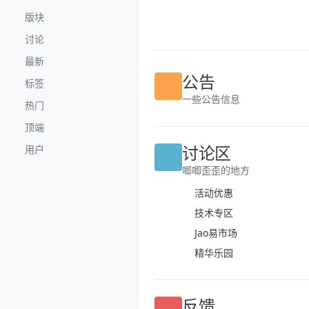
跳转至内容
版块
讨论
最新
标签
公告
热门
一些公告信息
顶端
用户
讨论区
唧唧歪歪的地方
活动优惠
技术专区
Jao易市场
精华乐园