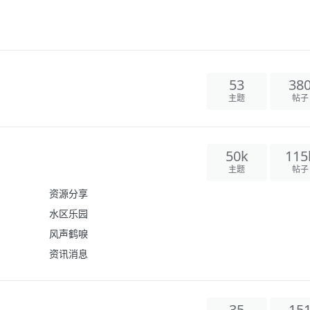
53
38
主题
帖子
50k
115
主题
帖子
资源分享
水区乐园
风声鹤唳
资讯消息