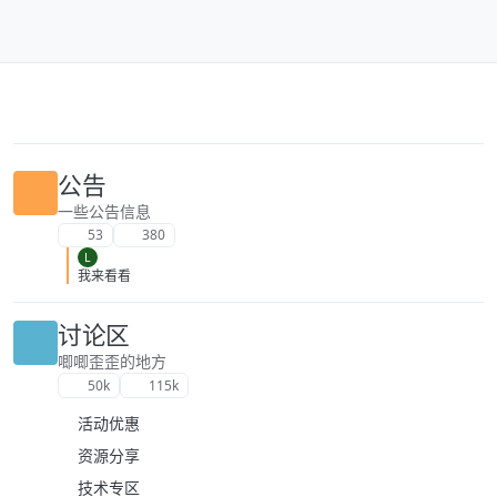
跳转至内容
公告
一些公告信息
53
380
L
我来看看
讨论区
唧唧歪歪的地方
50k
115k
活动优惠
资源分享
技术专区