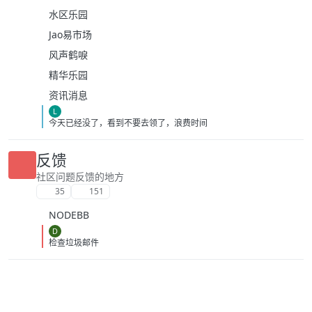
水区乐园
Jao易市场
风声鹤唳
精华乐园
资讯消息
L
今天已经没了，看到不要去领了，浪费时间
反馈
社区问题反馈的地方
35
151
NODEBB
D
检查垃圾邮件