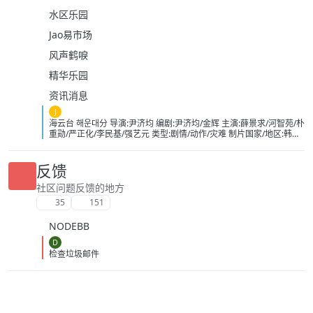
水区乐园
Jao易市场
风声鹤唳
精华乐园
资讯消息
J
海云台 해운대分 导演:尹济均 编剧:尹济均/金辉 主演:薛景求/河智苑/朴
重勋/严正化/李民基/强艺元 类型:剧情/动作/灾难 制片国家/地区:韩国
语言:英语/日语/韩语 上映日期:2009-08-25(中国大陆)/2009-07-22(韩
国) 片长:120分钟 又名:Tsunami大浩劫
(台)/Haeundae:TheDeadlyTsunami/TidalWave IMDb:tt1153040 豆
反馈
瓣ID：2364074 IMDb：tt1153040 影视简介 故事发生在韩国釜
山的海云台，在2004年印尼海啸中，由于船长万植（薛景求 饰）的
社区问题反馈的地方
失误导致了妍熙（河智苑 饰）父亲的死，他内心怀有深深地自责，并
35
151
无微不至地照顾这个邻家妹妹，慢慢地两人暗生情愫。不过，万植的
中学同学吴东春（金仁权 饰）却并不看好这对苦命鸳鸯。万植的弟弟
NODEBB
亨植 （李民基 饰）是海上救生员，他在一次行动中，认识了富家小姐
金希美（姜艺媛 饰），两人在阴差阳错的交往中，闹出了不少误会。
D
维珍（严正花 饰）推动海云台成为世博会旅游观光点的大使，她
检查垃圾邮件
和前夫——国际海洋研究所地质专家金辉（朴重勋 饰）育有一女，但
她现已另觅爱人。金博士为此非常苦闷，同时他在观测中发现大马岛
和海云台的东海地质情况跟2004年的印尼海啸如出一辙，一次罕见的
巨大海啸正在逼近海云台，然而灾难防御厅却对此不以为然…… 豆瓣
影视热评 英国的《水啸雾都》跟开自来水龙头一样 《海云台》总算是
开消防栓了 《超强台风》最狠 在小孩澡盆里拍 下载地址：