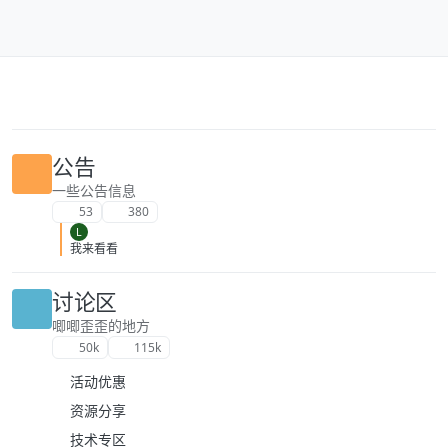
跳转至内容
公告
一些公告信息
53
380
L
我来看看
讨论区
唧唧歪歪的地方
50k
115k
活动优惠
资源分享
技术专区