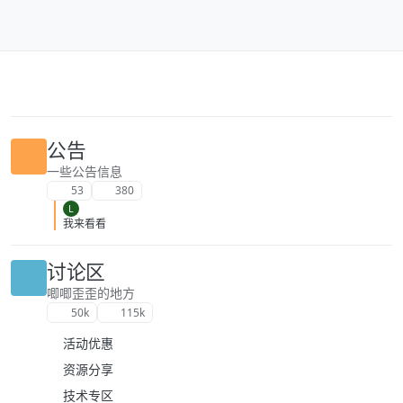
跳转至内容
公告
一些公告信息
53
380
L
我来看看
讨论区
唧唧歪歪的地方
50k
115k
活动优惠
资源分享
技术专区