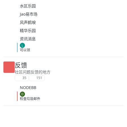
水区乐园
Jao易市场
风声鹤唳
精华乐园
资讯消息
L
可以领
反馈
社区问题反馈的地方
35
151
NODEBB
D
检查垃圾邮件