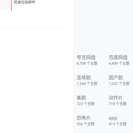
至，万邪辟易，接引雷海，击碎
D
1
一切。 【先天霸体】：肉身超速
检查垃圾邮件
愈合，掌握三倍战力，只要头颅
尚在，永远不死。 一门门天赋接
连不断地解锁，为陈玄带来一个
个颠覆世界的能力。 此外，还有
【不灭拳意】、【绝对领域】、
【天人合一】、【法天象地】...
随着名声越大，得到的奖励越
高。 随着实力越强，世界诡异的
一幕便愈发清晰。 无尽的黑暗遮
笼大地。 无数的禁忌高高屹立。
无数的妖魔在暗中窥视。 陈玄只
夸克网盘
百度网盘
觉得这世界越来越癫。 但他不管
4,708
个主题
4,499
个主题
有多少禁忌屹立，也不管有多少
妖魔窥视，更不管有多少黑暗笼
罩。 他只求快意恩仇。 挡我道
连续剧
国产剧
者，一概以双拳凿穿！ 禁忌？ 死
在我手中的东西，从来不配被称
1,544
个主题
1,032
个主题
为禁忌！ 【作者/主播】 作者：
再入江湖 主播：水声剧社 【下载
地址】 百度：
美剧
动作片
https://pan.baidu.com/s/1RW1d
oTZzMgJUEYT-_-Q6Tw?
723
个主题
719
个主题
pwd=95xi 夸克：
https://pan.quark.cn/s/4a5f1def
恐怖片
app
7ffe?pwd=YF1C 移动：
https://yun.139.com/shareweb/
556
个主题
413
个主题
#/w/i/2wFGWSrgfx4pa