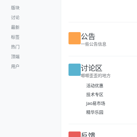
跳转至内容
版块
讨论
最新
标签
公告
热门
一些公告信息
顶端
用户
讨论区
唧唧歪歪的地方
活动优惠
技术专区
Jao易市场
精华乐园