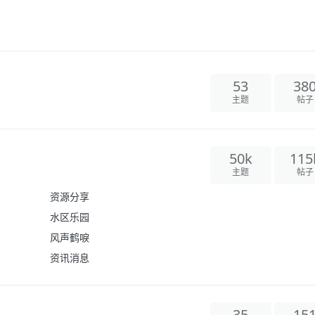
53
38
主题
帖子
50k
115
主题
帖子
资源分享
水区乐园
风声鹤唳
资讯消息