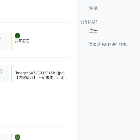
登录
没有帐号？
注册
L
0
登录或注册以进行搜索。
我来看看
k
[image: 6a723933315b1.jpg]
【内容简介】 王朝末年，江湖乱
世，妖邪丛生，人间如狱。 各地
帮派纵横，势力争夺，底层人民
苦不堪言。 陈玄穿越而来，觉醒
【快意恩仇系统】，只要行事不
违背本心，就可以得到源源不断
的奖励。 【天生神力】：力大无
穷，板肋虬筋，筋骨齐鸣，盖世
无双 【铜皮铁骨】：肉身刚猛无
俦，金刚不坏，对外界的一切伤
害自动减免60%！ 【雷电法
王】：手握雷电之力，雷霆所