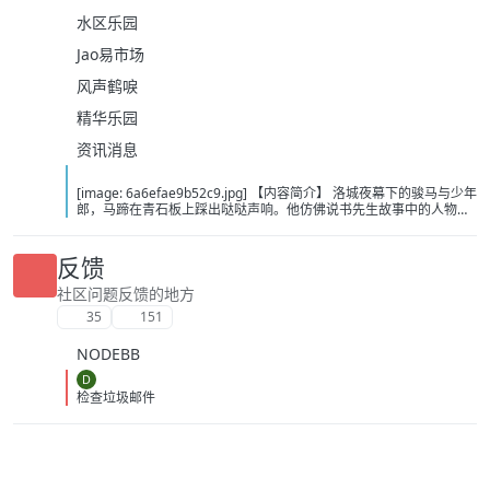
水区乐园
Jao易市场
风声鹤唳
精华乐园
资讯消息
[image: 6a6efae9b52c9.jpg] 【内容简介】 洛城夜幕下的骏马与少年
郎，马蹄在青石板上踩出哒哒声响。他仿佛说书先生故事中的人物，
从云瀑中来，往江湖中处去，行至青山，看晚霞西落。若你问，谁是
这江湖里的不归客？他会答，清风，明月，我。……这或许是一个漫长
的故事，待我慢慢说。 【下载地址】 百度：
反馈
https://pan.baidu.com/s/1itOGh3KBKMv6JfIHYQxwpQ?pwd=bcd2
夸克：https://pan.quark.cn/s/8375dbc46783?pwd=Tibp 移动：
社区问题反馈的地方
https://yun.139.com/shareweb/#/w/i/2wFGUZhZz7Fr1
35
151
NODEBB
D
检查垃圾邮件