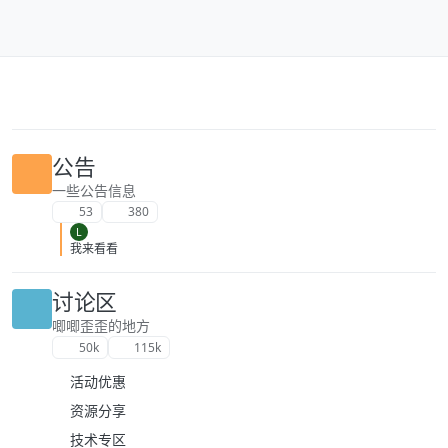
跳转至内容
公告
一些公告信息
53
380
L
我来看看
讨论区
唧唧歪歪的地方
50k
115k
活动优惠
资源分享
技术专区