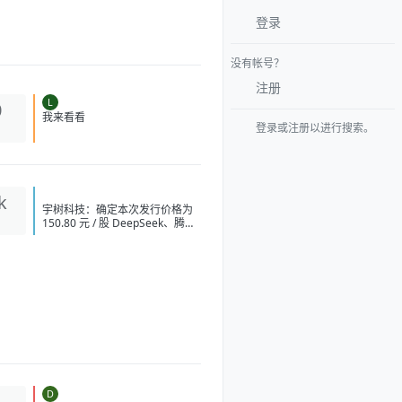
登录
没有帐号？
注册
L
0
我来看看
登录或注册以进行搜索。
k
宇树科技：确定本次发行价格为
150.80 元 / 股 DeepSeek、腾讯
等获宇树科技战略配售
DeepSeek 拟上调 API 服务定价
张一鸣在内部会议上反对通过蒸
馏手段来提升字节 AI 模型能力
英伟达急寻中国 AI 基站供应商，
明后年启动端侧算力组网 字节讨
论训练超 5 万亿参数模型
OpenAI 要求法官驳回苹果指控
其窃取商业秘密的诉讼 阿里云：
视频生成模型 Wan3.0 开启公测
中国 AI 原生 App 用户量 Top
10：豆包 3.82 亿月活断层第一
D
1
广州住房商贷利率最低可至 2.7%