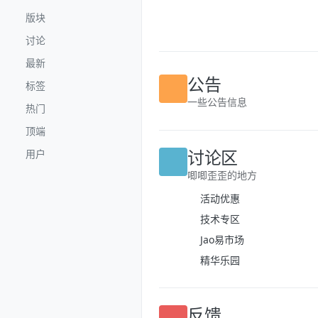
跳转至内容
版块
讨论
最新
公告
标签
一些公告信息
热门
顶端
讨论区
用户
唧唧歪歪的地方
活动优惠
技术专区
Jao易市场
精华乐园
反馈