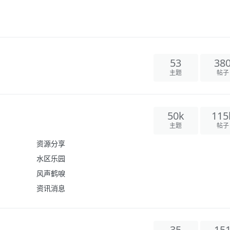
53
38
主题
帖子
50k
115
主题
帖子
资源分享
水区乐园
风声鹤唳
资讯消息
35
15