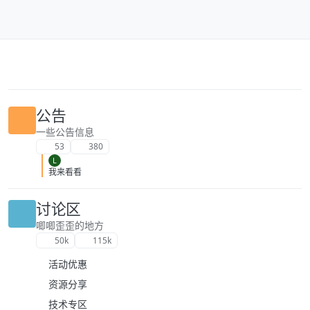
跳转至内容
公告
一些公告信息
53
380
L
我来看看
讨论区
唧唧歪歪的地方
50k
115k
活动优惠
资源分享
技术专区