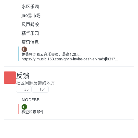
水区乐园
Jao易市场
风声鹤唳
精华乐园
资讯消息
H
免费领网易云音乐会员，最高128天。
https://y.music.163.com/g/vip-invite-cashier/radsjl931?
app_version=9.5.67&userid=3390857926&token=BA9D93EB0F5E
B6470EDE6416DD8E797624A4D7A96660CF04CC90054AA0AF3C
86&dlt=0846
反馈
社区问题反馈的地方
35
151
NODEBB
D
检查垃圾邮件