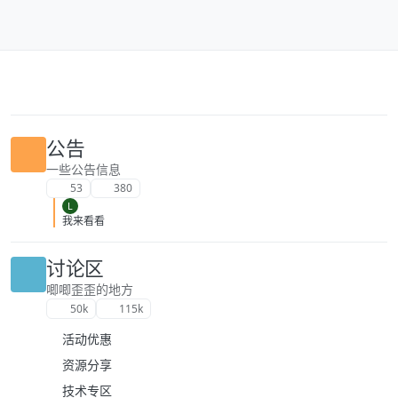
跳转至内容
公告
一些公告信息
53
380
L
我来看看
讨论区
唧唧歪歪的地方
50k
115k
活动优惠
资源分享
技术专区