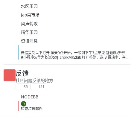
水区乐园
Jao易市场
风声鹤唳
精华乐园
资讯消息
微信复制以下打开 每天9点开始，一般到下午3点结束 答题就必得！
#小程序://华为乾崑/SXJTcnblkMKZbib 打开答题，选 B 得瑞幸、喜茶
或者奈雪的茶 -10 无门槛， 必得 速度冲 现在不卡了 不需要可以出闲
鱼，不用代拍，直接让买家兑换！ [image:
1786139243743_%E5%BE%AE%E4%BF%A1%E5%9B%BE%E7%89
反馈
%87_20260807104021_214_208.jpg] [image:
1786139251697_%E5%BE%AE%E4%BF%A1%E5%9B%BE%E7%89
社区问题反馈的地方
%87_20260807101326_13_1581.png] [image:
35
151
1786139249056_%E5%BE%AE%E4%BF%A1%E5%9B%BE%E7%89
%87_20260807091606_1933_4.jpg]
NODEBB
D
检查垃圾邮件