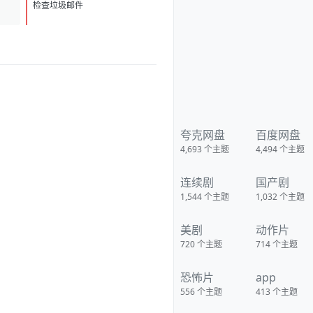
3.82 亿月活断层第一 广州住房商
D
贷利率最低可至 2.7%
检查垃圾邮件
夸克网盘
百度网盘
4,693
个主题
4,494
个主题
连续剧
国产剧
1,544
个主题
1,032
个主题
美剧
动作片
720
个主题
714
个主题
恐怖片
app
556
个主题
413
个主题