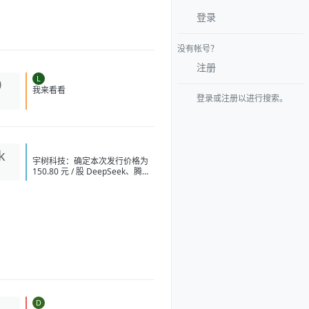
登录
没有帐号？
注册
L
0
登录或注册以进行搜索。
我来看看
k
宇树科技：确定本次发行价格为
150.80 元 / 股 DeepSeek、腾讯
等获宇树科技战略配售
DeepSeek 拟上调 API 服务定价
张一鸣在内部会议上反对通过蒸
馏手段来提升字节 AI 模型能力 英
伟达急寻中国 AI 基站供应商，明
后年启动端侧算力组网 字节讨论
训练超 5 万亿参数模型 OpenAI
要求法官驳回苹果指控其窃取商
业秘密的诉讼 阿里云：视频生成
模型 Wan3.0 开启公测 中国 AI
原生 App 用户量 Top 10：豆包