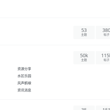
53
38
主题
帖子
50k
115
主题
帖子
资源分享
水区乐园
风声鹤唳
资讯消息