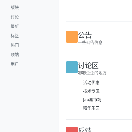
跳转至内容
版块
讨论
最新
标签
公告
热门
一些公告信息
顶端
用户
讨论区
唧唧歪歪的地方
活动优惠
技术专区
Jao易市场
精华乐园