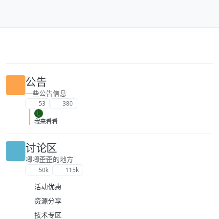
跳转至内容
公告
一些公告信息
53
380
L
我来看看
讨论区
唧唧歪歪的地方
50k
115k
活动优惠
资源分享
技术专区