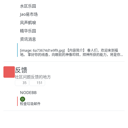
水区乐园
Jao易市场
风声鹤唳
精华乐园
资讯消息
[image: 6a73674d1e9f9.jpg] 【内容简介】 眷人们，欢迎来到福
地。 拿好你的线香，向眼前的神像叩拜，拜神所获的能力，将是你们
在这里生存的唯一依仗。 平安旅社诡影闪现，恐怖城镇无限追凶，柳
家大院八坟藏妖，罗王岛上十鬼隐踪，无光洞穴鬼婴啼哭，凄惶诡校
悲剧轮回…… 【作者简介】 作者：幻梦猎人，起点中文网作者，代表
反馈
作品：《灾厄收容所》《诡异分解指南》《天灾疯人院》《基因收容
所》等 【下载地址】 百度：
社区问题反馈的地方
https://pan.baidu.com/s/1CTpsB1_Ju5NwzAhO0MvwZQ?pwd=9a1v
35
151
夸克：https://pan.quark.cn/s/ffe07719ebb3?pwd=aUYh 移动：
https://yun.139.com/shareweb/#/w/i/2wFGV2icCY0yr
NODEBB
D
检查垃圾邮件