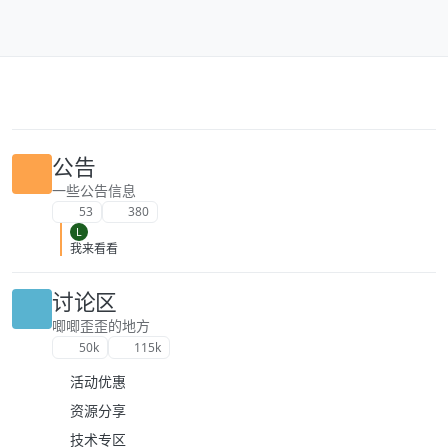
跳转至内容
公告
一些公告信息
53
380
L
我来看看
讨论区
唧唧歪歪的地方
50k
115k
活动优惠
资源分享
技术专区