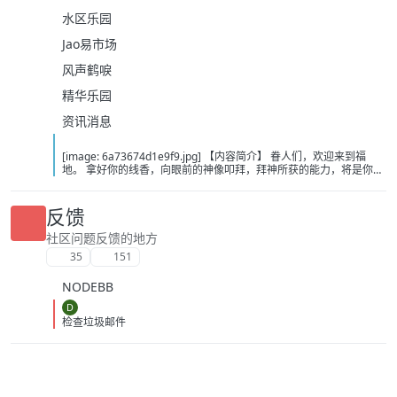
水区乐园
Jao易市场
风声鹤唳
精华乐园
资讯消息
[image: 6a73674d1e9f9.jpg] 【内容简介】 眷人们，欢迎来到福
地。 拿好你的线香，向眼前的神像叩拜，拜神所获的能力，将是你们
在这里生存的唯一依仗。 平安旅社诡影闪现，恐怖城镇无限追凶，柳
家大院八坟藏妖，罗王岛上十鬼隐踪，无光洞穴鬼婴啼哭，凄惶诡校
悲剧轮回…… 【作者简介】 作者：幻梦猎人，起点中文网作者，代表
反馈
作品：《灾厄收容所》《诡异分解指南》《天灾疯人院》《基因收容
所》等 【下载地址】 百度：
社区问题反馈的地方
https://pan.baidu.com/s/1CTpsB1_Ju5NwzAhO0MvwZQ?pwd=9a1v
35
151
夸克：https://pan.quark.cn/s/ffe07719ebb3?pwd=aUYh 移动：
https://yun.139.com/shareweb/#/w/i/2wFGV2icCY0yr
NODEBB
D
检查垃圾邮件