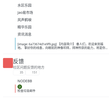
水区乐园
Jao易市场
风声鹤唳
精华乐园
资讯消息
[image: 6a73674d1e9f9.jpg] 【内容简介】 眷人们，欢迎来到福
地。 拿好你的线香，向眼前的神像叩拜，拜神所获的能力，将是你们
在这里生存的唯一依仗。 平安旅社诡影闪现，恐怖城镇无限追凶，柳
家大院八坟藏妖，罗王岛上十鬼隐踪，无光洞穴鬼婴啼哭，凄惶诡校
悲剧轮回…… 【作者简介】 作者：幻梦猎人，起点中文网作者，代表
反馈
作品：《灾厄收容所》《诡异分解指南》《天灾疯人院》《基因收容
所》等 【下载地址】 百度：
社区问题反馈的地方
https://pan.baidu.com/s/1CTpsB1_Ju5NwzAhO0MvwZQ?pwd=9a1v
35
151
夸克：https://pan.quark.cn/s/ffe07719ebb3?pwd=aUYh 移动：
https://yun.139.com/shareweb/#/w/i/2wFGV2icCY0yr
NODEBB
D
检查垃圾邮件