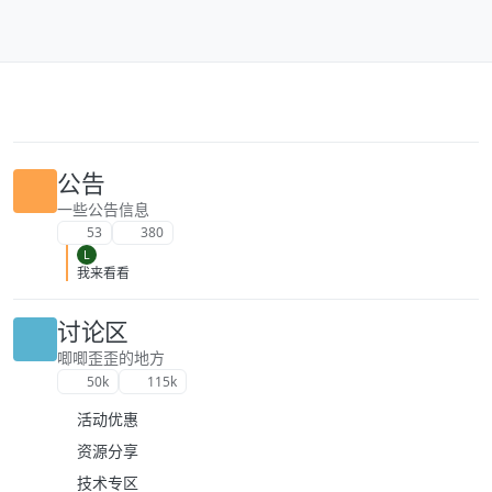
跳转至内容
公告
一些公告信息
53
380
L
我来看看
讨论区
唧唧歪歪的地方
50k
115k
活动优惠
资源分享
技术专区