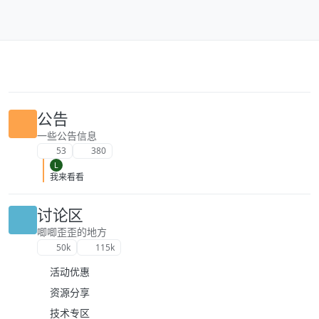
跳转至内容
公告
一些公告信息
53
380
L
我来看看
讨论区
唧唧歪歪的地方
50k
115k
活动优惠
资源分享
技术专区