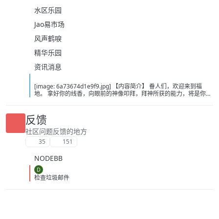
水区乐园
Jao易市场
风声鹤唳
精华乐园
资讯消息
[image: 6a73674d1e9f9.jpg] 【内容简介】 眷人们，欢迎来到福
地。 拿好你的线香，向眼前的神像叩拜，拜神所获的能力，将是你们
在这里生存的唯一依仗。 平安旅社诡影闪现，恐怖城镇无限追凶，柳
家大院八坟藏妖，罗王岛上十鬼隐踪，无光洞穴鬼婴啼哭，凄惶诡校
悲剧轮回…… 【作者简介】 作者：幻梦猎人，起点中文网作者，代表
反馈
作品：《灾厄收容所》《诡异分解指南》《天灾疯人院》《基因收容
所》等 【下载地址】 百度：
社区问题反馈的地方
https://pan.baidu.com/s/1CTpsB1_Ju5NwzAhO0MvwZQ?pwd=9a1v
35
151
夸克：https://pan.quark.cn/s/ffe07719ebb3?pwd=aUYh 移动：
https://yun.139.com/shareweb/#/w/i/2wFGV2icCY0yr
NODEBB
D
检查垃圾邮件