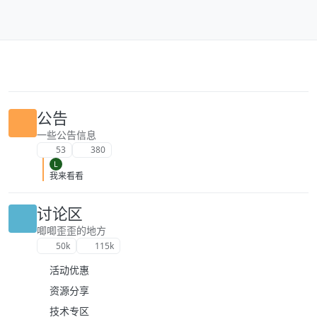
跳转至内容
公告
一些公告信息
53
380
L
我来看看
讨论区
唧唧歪歪的地方
50k
115k
活动优惠
资源分享
技术专区