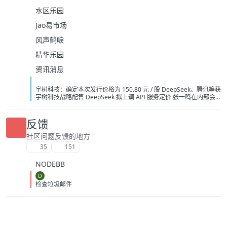
水区乐园
Jao易市场
风声鹤唳
精华乐园
资讯消息
宇树科技：确定本次发行价格为 150.80 元 / 股 DeepSeek、腾讯等获
宇树科技战略配售 DeepSeek 拟上调 API 服务定价 张一鸣在内部会
议上反对通过蒸馏手段来提升字节 AI 模型能力 英伟达急寻中国 AI 基
站供应商，明后年启动端侧算力组网 字节讨论训练超 5 万亿参数模型
OpenAI 要求法官驳回苹果指控其窃取商业秘密的诉讼 阿里云：视频
反馈
生成模型 Wan3.0 开启公测 中国 AI 原生 App 用户量 Top 10：豆包
3.82 亿月活断层第一 广州住房商贷利率最低可至 2.7%
社区问题反馈的地方
35
151
NODEBB
D
检查垃圾邮件