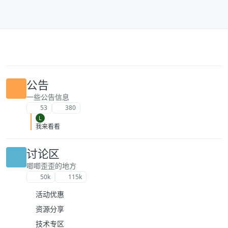
跳转至内容
公告
一些公告信息
53
380
L
我来看看
讨论区
唧唧歪歪的地方
50k
115k
活动优惠
资源分享
技术专区