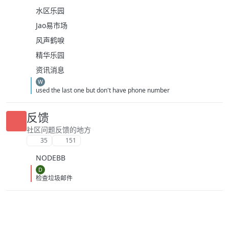
水区乐园
Jao易市场
风声鹤唳
精华乐园
资讯消息
W
used the last one but don't have phone number
反馈
社区问题反馈的地方
35
151
NODEBB
D
检查垃圾邮件