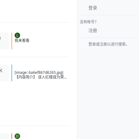
登录
没有帐号？
注册
L
0
登录或注册以进行搜索。
我来看看
k
[image: 6a6ef867d6265.jpg]
【内容简介】 误入红楼成为荣国
庶子贾琮，混乱的时空，历史走
进迷离支路；无数彪炳史册的英
士人杰，湮没在时光的尘埃中；
山河新创，路途扶摇，洗涤旧
章；说什么金玉奇缘，谁为情
种，都只为风月情浓；菱花镜里
照娇容，宝剑光寒耀九州；山河
零落风雪尽，立马孤山一世春。
此系身前身后事，倩谁记去作奇
传？ 【下载地址】 百度：
https://pan.baidu.com/s/1AdIFc