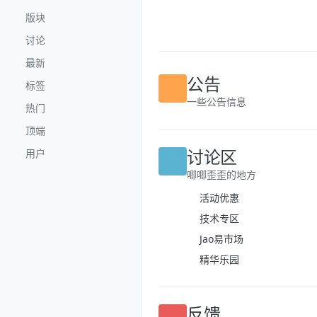
跳转至内容
版块
讨论
最新
标签
公告
热门
一些公告信息
顶端
用户
讨论区
唧唧歪歪的地方
活动优惠
技术专区
Jao易市场
精华乐园