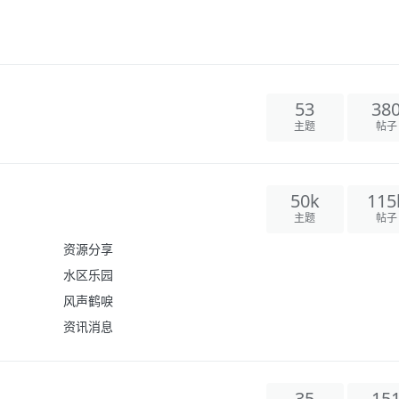
53
38
主题
帖子
50k
115
主题
帖子
资源分享
水区乐园
风声鹤唳
资讯消息