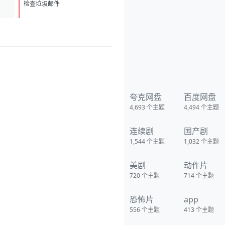
c-lBV0a5bV8QrKeWg?
D
1
pwd=cjw2 夸克：
检查垃圾邮件
https://pan.quark.cn/s/30934bf
0718b?pwd=MVyx 移动：
https://yun.139.com/shareweb/
#/w/i/2wFGtMqeNSZ72
夸克网盘
百度网盘
4,693
个主题
4,494
个主题
连续剧
国产剧
1,544
个主题
1,032
个主题
美剧
动作片
720
个主题
714
个主题
恐怖片
app
556
个主题
413
个主题