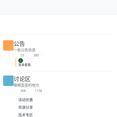
跳转至内容
公告
一些公告信息
53
380
L
我来看看
讨论区
唧唧歪歪的地方
50k
115k
活动优惠
资源分享
技术专区