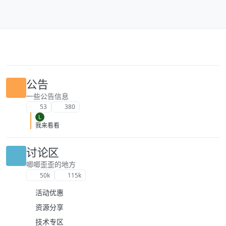
跳转至内容
公告
一些公告信息
53
380
L
我来看看
讨论区
唧唧歪歪的地方
50k
115k
活动优惠
资源分享
技术专区