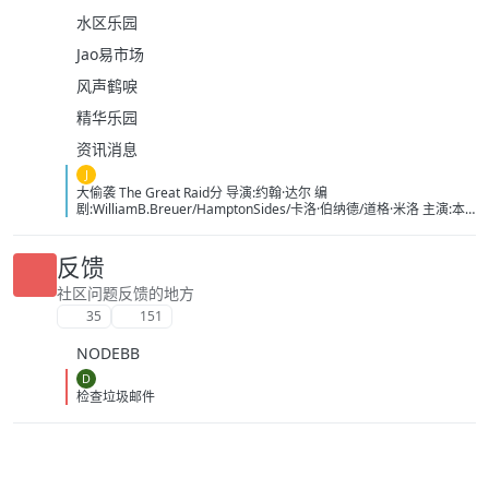
水区乐园
Jao易市场
风声鹤唳
精华乐园
资讯消息
J
大偷袭 The Great Raid分 导演:约翰·达尔 编
剧:WilliamB.Breuer/HamptonSides/卡洛·伯纳德/道格·米洛 主演:本
杰明·布拉特/詹姆斯·弗兰科/罗伯特·马莫内/马克斯·马蒂尼/詹姆斯·卡
佩内罗/马克·康苏斯/克雷格·迈莱赫兰/弗雷迪·乔·法恩斯沃思/莱尔德·
曼辛托斯/杰里米·卡拉汉/ScottMcLean/保罗·蒙塔尔班/克莱恩·克劳福
反馈
德/萨姆·沃辛顿/RoystonInnes/卢克·佩格勒/代尔·戴/杰罗姆·埃勒斯/布
雷特·塔克/KristianSchmid/瓦维克·杨/TimCampbell/马特·多兰/约瑟夫
社区问题反馈的地方
·费因斯/马尔顿·索克斯/罗根·马歇尔-格林/尼古拉斯·贝尔/肯尼·道提/克
35
151
里斯托弗·詹姆斯·贝克/康妮·尼尔森/娜塔莉·杰克逊·门多萨/原丽淇/奥
文·安森/西蒙·梅登/雷兹·科尔特斯/本博尔·罗科/纲岛乡太郎/山口英胜/
NODEBB
泉原丰/保罗·纳高奇/DavidChamberlain/宇佐美慎吾/塞萨尔·蒙塔
诺/RichardJoson/KennethMoraleda/卓丹·李/里昂·福德/马修·纽
D
顿/JacksonRaine/道格拉斯·麦克阿瑟/富兰克林·德拉诺·罗斯福/艾德琳·
检查垃圾邮件
冈野/HidekiTojo 类型:剧情/动作/战争 制片国家/地区:美国/澳大利亚
语言:菲律宾语/英语/塔加路语/日语 上映日期:2005-10-20 片长:132分
钟 又名:卡巴纳图大营救 IMDb:tt0326905 豆瓣ID：1436891
IMDb：tt0326905 影视简介 太平洋战争初期，美军将兵力投入
欧洲战场，无力挽回菲律宾战事，导致一万名美军、六万名菲军在巴
丹半岛被俘。日军一直残酷对待这些战俘，军部更于1944年一月决定