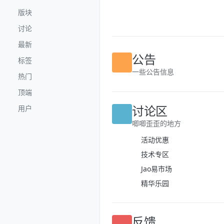
跳转至内容
版块
讨论
最新
公告
标签
一些公告信息
热门
顶端
讨论区
用户
唧唧歪歪的地方
活动优惠
技术专区
Jao易市场
精华乐园
反馈