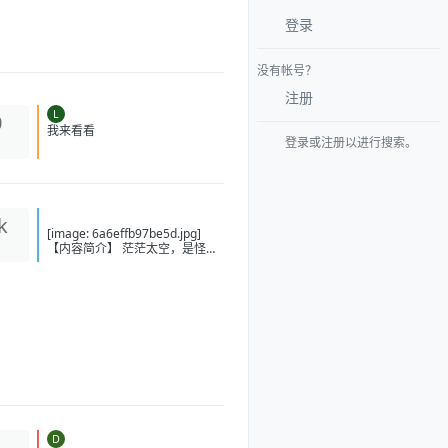
登录
没有帐号？
注册
L
0
我来看看
登录或注册以进行搜索。
k
[image: 6a6effb97be5d.jpg]
【内容简介】 茫茫太空，是怪兽
肆意狂欢的天堂，也是机甲师抛
洒热血的战场！ 什么是强者 ？是
纵横无敌的至尊机甲，还是拥有
威震八荒的意能？ 懵懂的少年给
不出答案，他只知道走下去，坚
定地走下去，不管是通天坦途，
还是泥泞小径，前进的步伐从未
踌躇！ “噩梦、恐惧、死亡……这
些打不倒我的，终将使我更加强
大！” 【下载地址】 百度：
https://pan.baidu.com/s/1-
bjaidxz2JjTfN3GiwValQ?
D
1
pwd=nj7j 夸克：