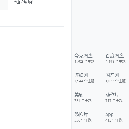
检查垃圾邮件
https://pan.quark.cn/s/5ad8e54
059d7?pwd=Q7wx 移动：
https://yun.139.com/shareweb/
#/w/i/2wFGtTqG5Gzci
夸克网盘
百度网盘
4,702
个主题
4,498
个主题
连续剧
国产剧
1,544
个主题
1,032
个主题
美剧
动作片
721
个主题
717
个主题
恐怖片
app
556
个主题
413
个主题