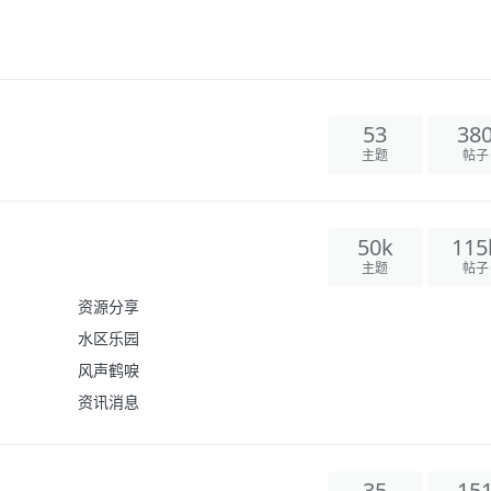
53
38
主题
帖子
50k
115
主题
帖子
资源分享
水区乐园
风声鹤唳
资讯消息
35
15