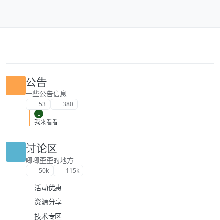
跳转至内容
公告
一些公告信息
53
380
L
我来看看
讨论区
唧唧歪歪的地方
50k
115k
活动优惠
资源分享
技术专区