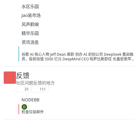
水区乐园
Jao易市场
风声鹤唳
精华乐园
资讯消息
谷歌 AI 核心人物 Jeff Dean 离职 创办 AI 初创公司 DeepSeek 重启融
资，投前估值 5000 亿元 DeepMind CEO 哈萨比斯卸任 长鑫拒绝苹
果压价，坚持要求采购价不低于三星电子和 SK 海力士 宇树科技：
2026 年 8 月 7 日举行 IPO 网上路演，拟发行 4044.64 万股 美国保护
本国 AI 关键基础设施：拟禁止采购中国光模块 Anthropic 确认正在为
反馈
Claude 组建内部芯片团队 美国告知 AI 企业：将不对开放权重模型进
行安全测试 马斯克：Grok 4.6 预计下周发布，Grok 5 计划在今年发
社区问题反馈的地方
布 《黑神话：悟空》将开启七折优惠活动 泡泡玛特澄清：段永平不是
35
151
主动减持 多省推动落实职工带薪休假，多地要求领导干部带头休假 迪
士尼与 TikTok 达成短视频内容合作协议 月之暗面投资者砺思资本据
NODEBB
悉寻求募集 5 亿美元新基金 红果短剧回应网传「限制演员日薪不超 4
万」：演员片酬评定为市场行为，与平台无关 Anthropic 与谷歌将达
D
成约 2000 亿美元 AI 芯片合作
检查垃圾邮件