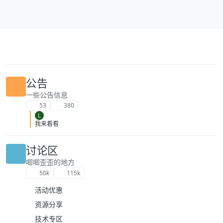
跳转至内容
公告
一些公告信息
53
380
L
我来看看
讨论区
唧唧歪歪的地方
50k
115k
活动优惠
资源分享
技术专区