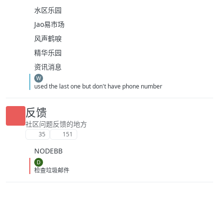
水区乐园
Jao易市场
风声鹤唳
精华乐园
资讯消息
W
used the last one but don't have phone number
反馈
社区问题反馈的地方
35
151
NODEBB
D
检查垃圾邮件