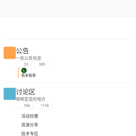
跳转至内容
公告
一些公告信息
53
380
L
我来看看
讨论区
唧唧歪歪的地方
50k
115k
活动优惠
资源分享
技术专区