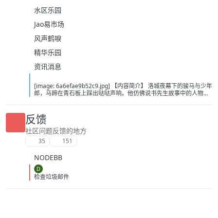
水区乐园
Jao易市场
风声鹤唳
精华乐园
资讯消息
[image: 6a6efae9b52c9.jpg] 【内容简介】 洛城夜幕下的骏马与少年
郎，马蹄在青石板上踩出哒哒声响。他仿佛说书先生故事中的人物，
从云瀑中来，往江湖中处去，行至青山，看晚霞西落。若你问，谁是
这江湖里的不归客？他会答，清风，明月，我。……这或许是一个漫长
的故事，待我慢慢说。 【下载地址】 百度：
反馈
https://pan.baidu.com/s/1itOGh3KBKMv6JfIHYQxwpQ?pwd=bcd2
夸克：https://pan.quark.cn/s/8375dbc46783?pwd=Tibp 移动：
社区问题反馈的地方
https://yun.139.com/shareweb/#/w/i/2wFGUZhZz7Fr1
35
151
NODEBB
D
检查垃圾邮件