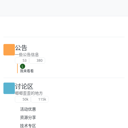
跳转至内容
公告
一些公告信息
53
380
L
我来看看
讨论区
唧唧歪歪的地方
50k
115k
活动优惠
资源分享
技术专区