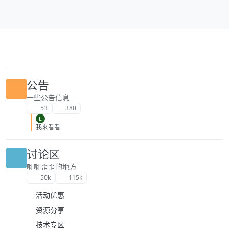
跳转至内容
公告
一些公告信息
53
380
L
我来看看
讨论区
唧唧歪歪的地方
50k
115k
活动优惠
资源分享
技术专区