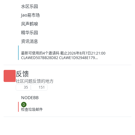
水区乐园
Jao易市场
风声鹤唳
精华乐园
资讯消息
最新可使用的4个邀请码 截止2026年8月7日21:21:00
CLAWED507BB28D82 CLAWE1D92948E179
CLAWC0DC2C1D3BB5 CLAW34AC98437BAC
反馈
社区问题反馈的地方
35
151
NODEBB
D
检查垃圾邮件