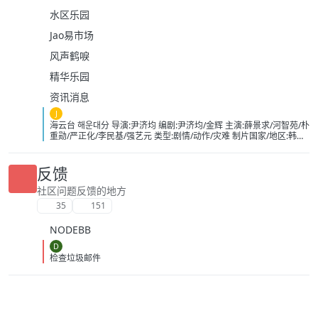
水区乐园
Jao易市场
风声鹤唳
精华乐园
资讯消息
J
海云台 해운대分 导演:尹济均 编剧:尹济均/金辉 主演:薛景求/河智苑/朴
重勋/严正化/李民基/强艺元 类型:剧情/动作/灾难 制片国家/地区:韩国
语言:英语/日语/韩语 上映日期:2009-08-25(中国大陆)/2009-07-22(韩
国) 片长:120分钟 又名:Tsunami大浩劫
(台)/Haeundae:TheDeadlyTsunami/TidalWave IMDb:tt1153040 豆
反馈
瓣ID：2364074 IMDb：tt1153040 影视简介 故事发生在韩国釜
山的海云台，在2004年印尼海啸中，由于船长万植（薛景求 饰）的
社区问题反馈的地方
失误导致了妍熙（河智苑 饰）父亲的死，他内心怀有深深地自责，并
35
151
无微不至地照顾这个邻家妹妹，慢慢地两人暗生情愫。不过，万植的
中学同学吴东春（金仁权 饰）却并不看好这对苦命鸳鸯。万植的弟弟
NODEBB
亨植 （李民基 饰）是海上救生员，他在一次行动中，认识了富家小姐
金希美（姜艺媛 饰），两人在阴差阳错的交往中，闹出了不少误会。
D
维珍（严正花 饰）推动海云台成为世博会旅游观光点的大使，她
检查垃圾邮件
和前夫——国际海洋研究所地质专家金辉（朴重勋 饰）育有一女，但
她现已另觅爱人。金博士为此非常苦闷，同时他在观测中发现大马岛
和海云台的东海地质情况跟2004年的印尼海啸如出一辙，一次罕见的
巨大海啸正在逼近海云台，然而灾难防御厅却对此不以为然…… 豆瓣
影视热评 英国的《水啸雾都》跟开自来水龙头一样 《海云台》总算是
开消防栓了 《超强台风》最狠 在小孩澡盆里拍 下载地址：