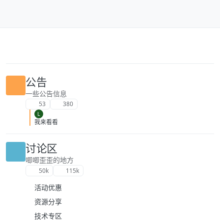
跳转至内容
公告
一些公告信息
53
380
L
我来看看
讨论区
唧唧歪歪的地方
50k
115k
活动优惠
资源分享
技术专区