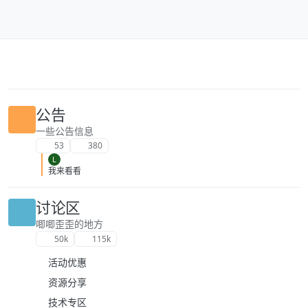
跳转至内容
公告
一些公告信息
53
380
L
我来看看
讨论区
唧唧歪歪的地方
50k
115k
活动优惠
资源分享
技术专区