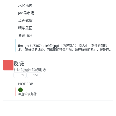
水区乐园
Jao易市场
风声鹤唳
精华乐园
资讯消息
[image: 6a73674d1e9f9.jpg] 【内容简介】 眷人们，欢迎来到福
地。 拿好你的线香，向眼前的神像叩拜，拜神所获的能力，将是你们
在这里生存的唯一依仗。 平安旅社诡影闪现，恐怖城镇无限追凶，柳
家大院八坟藏妖，罗王岛上十鬼隐踪，无光洞穴鬼婴啼哭，凄惶诡校
悲剧轮回…… 【作者简介】 作者：幻梦猎人，起点中文网作者，代表
反馈
作品：《灾厄收容所》《诡异分解指南》《天灾疯人院》《基因收容
所》等 【下载地址】 百度：
社区问题反馈的地方
https://pan.baidu.com/s/1CTpsB1_Ju5NwzAhO0MvwZQ?pwd=9a1v
35
151
夸克：https://pan.quark.cn/s/ffe07719ebb3?pwd=aUYh 移动：
https://yun.139.com/shareweb/#/w/i/2wFGV2icCY0yr
NODEBB
D
检查垃圾邮件