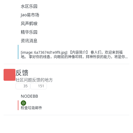
水区乐园
Jao易市场
风声鹤唳
精华乐园
资讯消息
[image: 6a73674d1e9f9.jpg] 【内容简介】 眷人们，欢迎来到福
地。 拿好你的线香，向眼前的神像叩拜，拜神所获的能力，将是你们
在这里生存的唯一依仗。 平安旅社诡影闪现，恐怖城镇无限追凶，柳
家大院八坟藏妖，罗王岛上十鬼隐踪，无光洞穴鬼婴啼哭，凄惶诡校
悲剧轮回…… 【作者简介】 作者：幻梦猎人，起点中文网作者，代表
反馈
作品：《灾厄收容所》《诡异分解指南》《天灾疯人院》《基因收容
所》等 【下载地址】 百度：
社区问题反馈的地方
https://pan.baidu.com/s/1CTpsB1_Ju5NwzAhO0MvwZQ?pwd=9a1v
35
151
夸克：https://pan.quark.cn/s/ffe07719ebb3?pwd=aUYh 移动：
https://yun.139.com/shareweb/#/w/i/2wFGV2icCY0yr
NODEBB
D
检查垃圾邮件