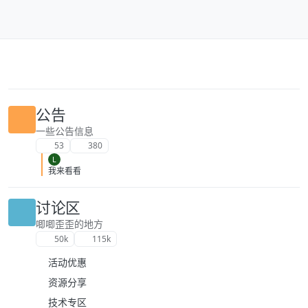
跳转至内容
公告
一些公告信息
53
380
L
我来看看
讨论区
唧唧歪歪的地方
50k
115k
活动优惠
资源分享
技术专区