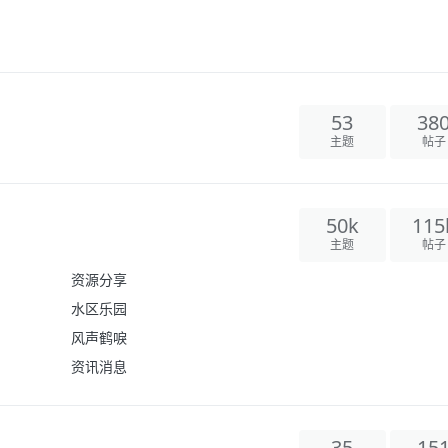
53
38
主题
帖子
50k
115
主题
帖子
资源分享
水区乐园
风声鹤唳
资讯消息