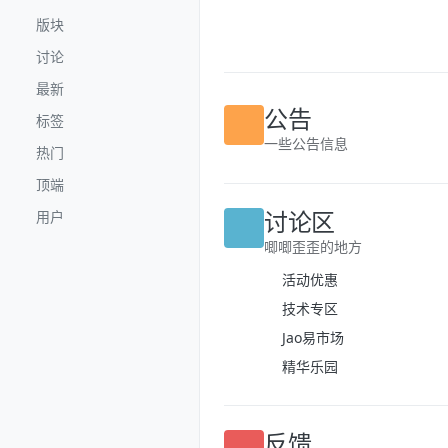
跳转至内容
版块
讨论
最新
标签
公告
热门
一些公告信息
顶端
用户
讨论区
唧唧歪歪的地方
活动优惠
技术专区
Jao易市场
精华乐园