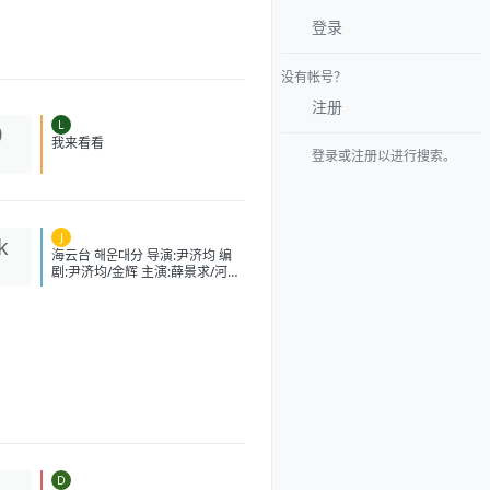
登录
没有帐号？
注册
L
0
登录或注册以进行搜索。
我来看看
J
k
海云台 해운대分 导演:尹济均 编
剧:尹济均/金辉 主演:薛景求/河智
苑/朴重勋/严正化/李民基/强艺元
类型:剧情/动作/灾难 制片国家/地
区:韩国 语言:英语/日语/韩语 上映
日期:2009-08-25(中国大
陆)/2009-07-22(韩国) 片长:120
分钟 又名:Tsunami大浩劫
(台)/Haeundae:TheDeadlyTsun
ami/TidalWave
IMDb:tt1153040 豆瓣ID：
2364074 IMDb：tt1153040 影
视简介 故事发生在韩国釜山