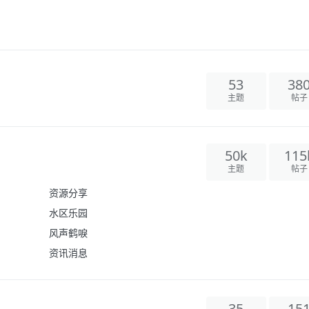
53
38
主题
帖子
50k
115
主题
帖子
资源分享
水区乐园
风声鹤唳
资讯消息