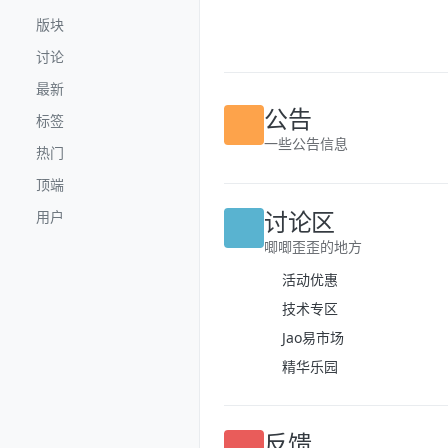
跳转至内容
版块
讨论
最新
标签
公告
热门
一些公告信息
顶端
用户
讨论区
唧唧歪歪的地方
活动优惠
技术专区
Jao易市场
精华乐园