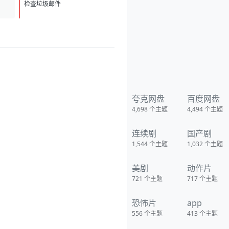
的海云台，在2004年印尼海啸
D
1
中，由于船长万植（薛景求 饰）
检查垃圾邮件
的失误导致了妍熙（河智苑 饰）
父亲的死，他内心怀有深深地自
责，并无微不至地照顾这个邻家
妹妹，慢慢地两人暗生情愫。不
过，万植的中学同学吴东春（金
仁权 饰）却并不看好这对苦命鸳
鸯。万植的弟弟亨植 （李民基
饰）是海上救生员，他在一次行
动中，认识了富家小姐金希美
（姜艺媛 饰），两人在阴差阳错
的交往中，闹出了不少误会。
夸克网盘
百度网盘
维珍（严正花 饰）推动海云
4,698
个主题
4,494
个主题
台成为世博会旅游观光点的大
使，她和前夫——国际海洋研究
所地质专家金辉（朴重勋 饰）育
连续剧
国产剧
有一女，但她现已另觅爱人。金
博士为此非常苦闷，同时他在观
1,544
个主题
1,032
个主题
测中发现大马岛和海云台的东海
地质情况跟2004年的印尼海啸如
出一辙，一次罕见的巨大海啸正
美剧
动作片
在逼近海云台，然而灾难防御厅
却对此不以为然…… 豆瓣 影视热
721
个主题
717
个主题
评 英国的《水啸雾都》跟开自来
水龙头一样 《海云台》总算是开
恐怖片
app
消防栓了 《超强台风》最狠 在小
孩澡盆里拍 下载地址：
556
个主题
413
个主题
https://pan.quark.cn/s/810143a
aee2d