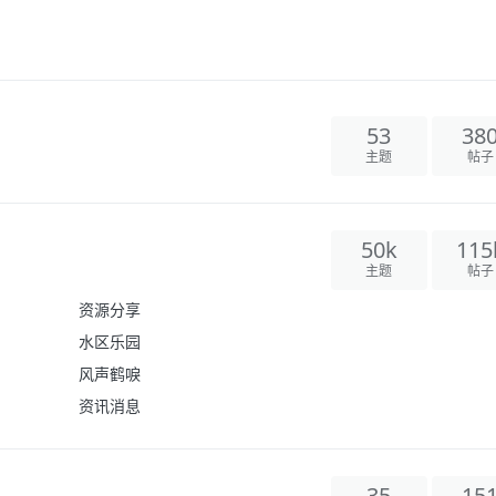
53
38
主题
帖子
50k
115
主题
帖子
资源分享
水区乐园
风声鹤唳
资讯消息
35
15