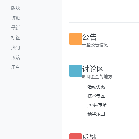
跳转至内容
版块
讨论
最新
公告
标签
一些公告信息
热门
顶端
讨论区
用户
唧唧歪歪的地方
活动优惠
技术专区
Jao易市场
精华乐园
反馈