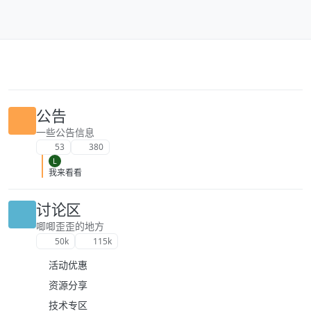
跳转至内容
公告
一些公告信息
53
380
L
我来看看
讨论区
唧唧歪歪的地方
50k
115k
活动优惠
资源分享
技术专区