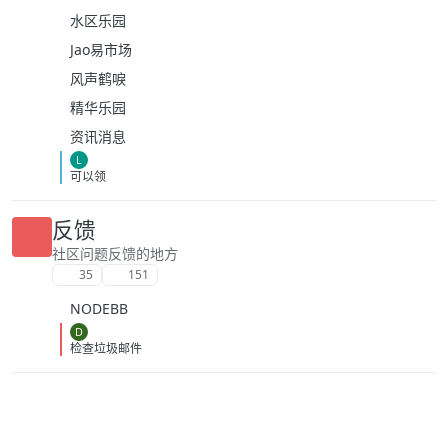
水区乐园
Jao易市场
风声鹤唳
精华乐园
资讯消息
L
可以领
反馈
社区问题反馈的地方
35
151
NODEBB
D
检查垃圾邮件