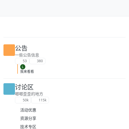
跳转至内容
公告
一些公告信息
53
380
L
我来看看
讨论区
唧唧歪歪的地方
50k
115k
活动优惠
资源分享
技术专区