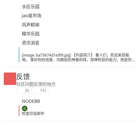
水区乐园
Jao易市场
风声鹤唳
精华乐园
资讯消息
[image: 6a73674d1e9f9.jpg] 【内容简介】 眷人们，欢迎来到福
地。 拿好你的线香，向眼前的神像叩拜，拜神所获的能力，将是你们
在这里生存的唯一依仗。 平安旅社诡影闪现，恐怖城镇无限追凶，柳
家大院八坟藏妖，罗王岛上十鬼隐踪，无光洞穴鬼婴啼哭，凄惶诡校
悲剧轮回…… 【作者简介】 作者：幻梦猎人，起点中文网作者，代表
反馈
作品：《灾厄收容所》《诡异分解指南》《天灾疯人院》《基因收容
所》等 【下载地址】 百度：
社区问题反馈的地方
https://pan.baidu.com/s/1CTpsB1_Ju5NwzAhO0MvwZQ?pwd=9a1v
35
151
夸克：https://pan.quark.cn/s/ffe07719ebb3?pwd=aUYh 移动：
https://yun.139.com/shareweb/#/w/i/2wFGV2icCY0yr
NODEBB
D
检查垃圾邮件