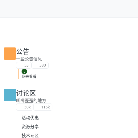
跳转至内容
公告
一些公告信息
53
380
L
我来看看
讨论区
唧唧歪歪的地方
50k
115k
活动优惠
资源分享
技术专区