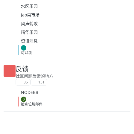
水区乐园
Jao易市场
风声鹤唳
精华乐园
资讯消息
L
可以领
反馈
社区问题反馈的地方
35
151
NODEBB
D
检查垃圾邮件