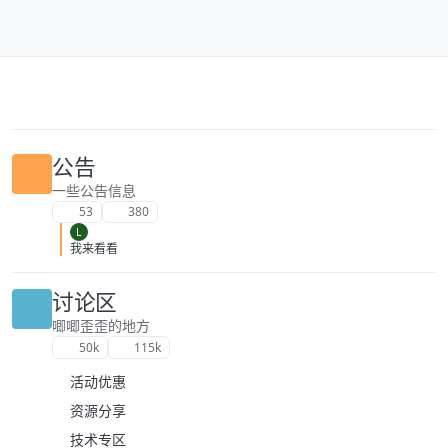
跳转至内容
公告
一些公告信息
53
380
L
我来看看
讨论区
唧唧歪歪的地方
50k
115k
活动优惠
资源分享
技术专区