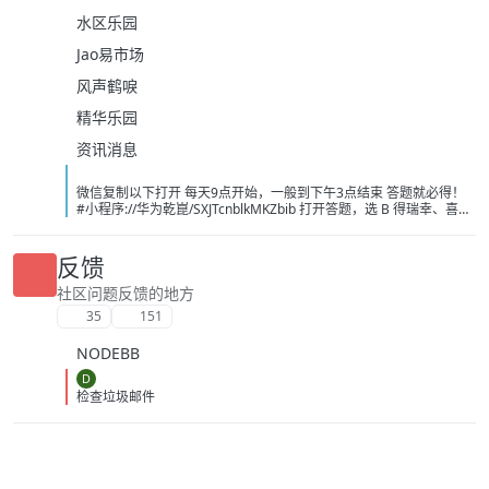
水区乐园
Jao易市场
风声鹤唳
精华乐园
资讯消息
微信复制以下打开 每天9点开始，一般到下午3点结束 答题就必得！
#小程序://华为乾崑/SXJTcnblkMKZbib 打开答题，选 B 得瑞幸、喜茶
或者奈雪的茶 -10 无门槛， 必得 速度冲 现在不卡了 不需要可以出闲
鱼，不用代拍，直接让买家兑换！ [image:
1786139243743_%E5%BE%AE%E4%BF%A1%E5%9B%BE%E7%89
反馈
%87_20260807104021_214_208.jpg] [image:
1786139251697_%E5%BE%AE%E4%BF%A1%E5%9B%BE%E7%89
社区问题反馈的地方
%87_20260807101326_13_1581.png] [image:
35
151
1786139249056_%E5%BE%AE%E4%BF%A1%E5%9B%BE%E7%89
%87_20260807091606_1933_4.jpg]
NODEBB
D
检查垃圾邮件