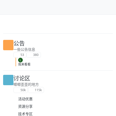
跳转至内容
公告
一些公告信息
53
380
L
我来看看
讨论区
唧唧歪歪的地方
50k
115k
活动优惠
资源分享
技术专区